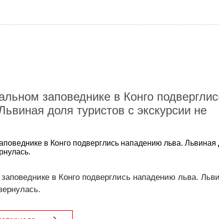
альном заповеднике в Конго подверглис
Львиная доля туристов с экскурсии не
аповеднике в Конго подверглись нападению льва. Львиная
ернулась.
заповеднике в Конго подверглись нападению льва. Льв
вернулась.