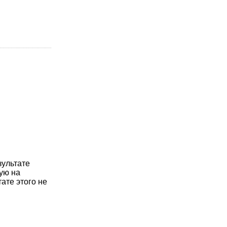
зультате
ую на
ате этого не