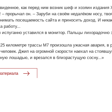
виденное, как перед ним возник шеф и хозяин издания 
! – прорычал он. – Заруби на своём недалёком носу, тво
нимать посещаемость сайта и приносить доход. И ника
 работу...
и испуганно уставился в монитор. Пальцы лихорадочно 
на 25 километре трассы М7 произошла ужасная авария, в 
 человек. Джип на огромной скорости наехал на стоявшу
нную лошадью, и врезался в близрастущую сосну...»
материала