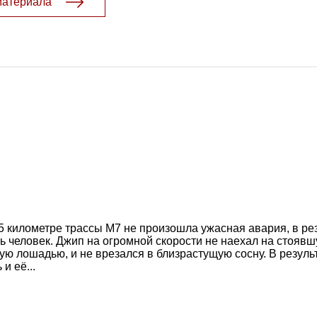
материала
 25 километре трассы М7 не произошла ужасная авария, в ре
ь человек. Джип на огромной скорости не наехал на стоявш
ую лошадью, и не врезался в близрастущую сосну. В результ
и её...