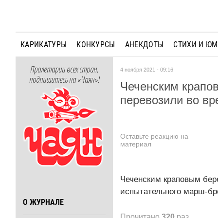
КАРИКАТУРЫ
КОНКУРСЫ
АНЕКДОТЫ
СТИХИ И Ю
Пролетарии всех стран,
4 ноября 2021 - 09:16
подпишитесь на «Чаян»!
Чеченским крапов
перевозили во вр
Оставьте реакцию на
материал
Чеченским краповым бер
испытательного марш-бр
О ЖУРНАЛЕ
Прочитано
320
раз