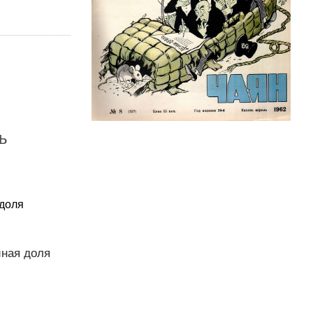
ь
 доля
иная доля