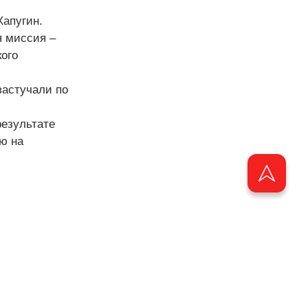
Хапугин.
я миссия –
кого
застучали по
результате
ю на