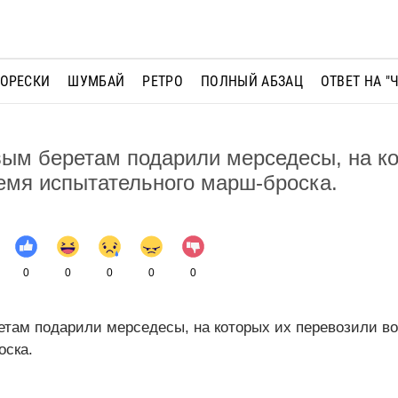
МОРЕСКИ
ШУМБАЙ
РЕТРО
ПОЛНЫЙ АБЗАЦ
ОТВЕТ НА "
ым беретам подарили мерседесы, на ко
емя испытательного марш-броска.
0
0
0
0
0
етам подарили мерседесы, на которых их перевозили в
оска.