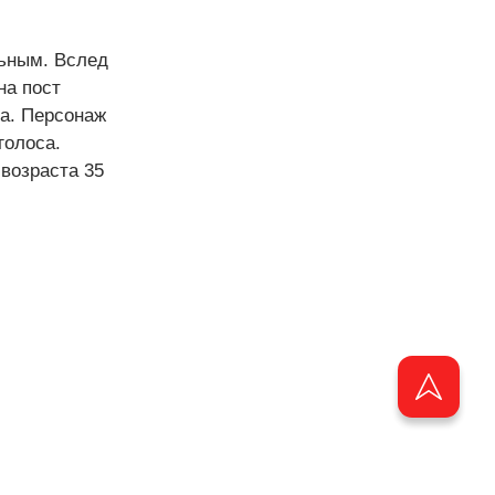
льным. Вслед
на пост
а. Персонаж
голоса.
 возраста 35
ащищены.