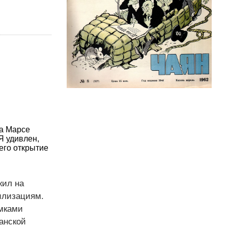
на Марсе
Я удивлен,
его открытие
жил на
илизациям.
имками
анской