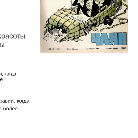
красоты
цы
, когда
ее
авии, когда
в более