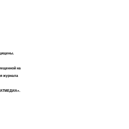
ащищены.
мещенной на
ия журнала
«ТАТМЕДИА».