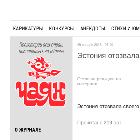
КАРИКАТУРЫ
КОНКУРСЫ
АНЕКДОТЫ
СТИХИ И Ю
Пролетарии всех стран,
29 января 2018 - 07:40
подпишитесь на «Чаян»!
Эстония отозвала 
Оставьте реакцию на
материал
Эстония отозвала своего
Прочитано
219
раз
О ЖУРНАЛЕ