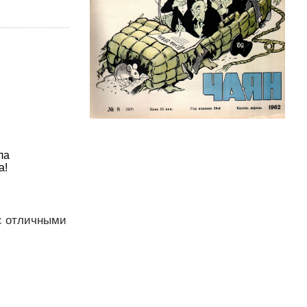
ла
а!
 с отличными