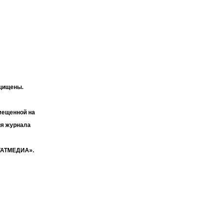
ащищены.
мещенной на
ия журнала
«ТАТМЕДИА».