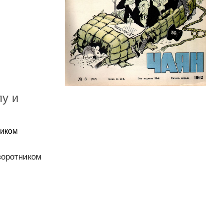
пу и
ником
воротником