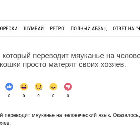
МОРЕСКИ
ШУМБАЙ
РЕТРО
ПОЛНЫЙ АБЗАЦ
ОТВЕТ НА "
, который пере­водит мяуканье на челов
 кошки просто матерят своих хозяев.
0
0
0
0
0
й пере­водит мяуканье на человеческий язык. Оказалось
зяев.