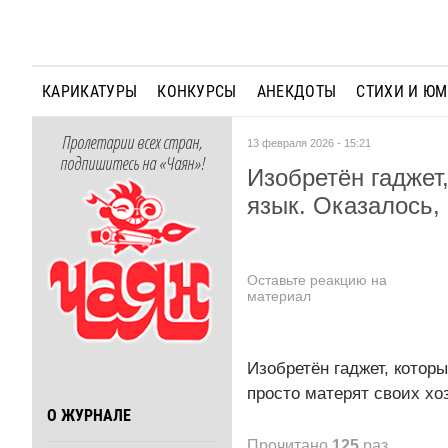
КАРИКАТУРЫ
КОНКУРСЫ
АНЕКДОТЫ
СТИХИ И Ю
Пролетарии всех стран,
13 февраля 2026 - 15:21
подпишитесь на «Чаян»!
Изобретён гаджет
язык. Оказалось,
Оставьте реакцию на
материал
Изобретён гаджет, которы
просто матерят своих хо
О ЖУРНАЛЕ
Прочитано
125
раз