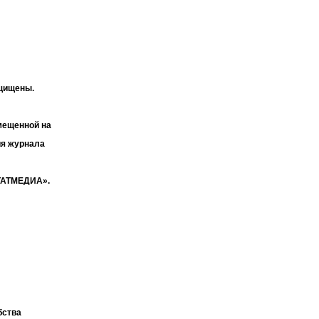
ащищены.
мещенной на
ия журнала
«ТАТМЕДИА».
бства