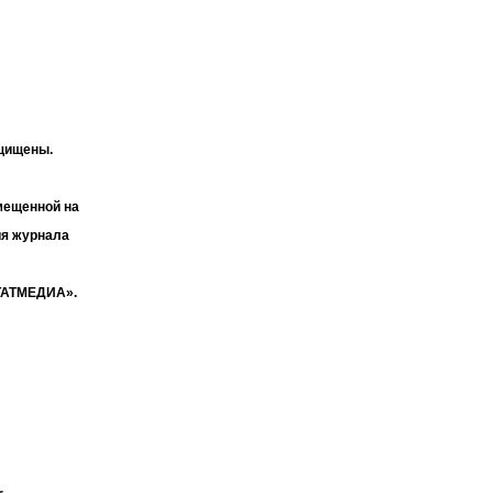
ащищены.
мещенной на
ия журнала
«ТАТМЕДИА».