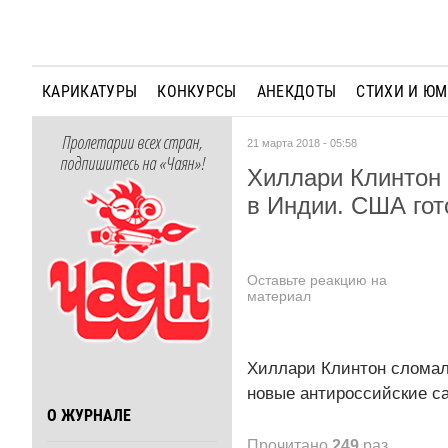
КАРИКАТУРЫ
КОНКУРСЫ
АНЕКДОТЫ
СТИХИ И Ю
Пролетарии всех стран,
21 марта 2018 - 05:58
подпишитесь на «Чаян»!
Хиллари Клинтон 
в Индии. США гот
Оставьте реакцию на
материал
Хиллари Клинтон сломала
новые антироссийские с
О ЖУРНАЛЕ
Прочитано
249
раз