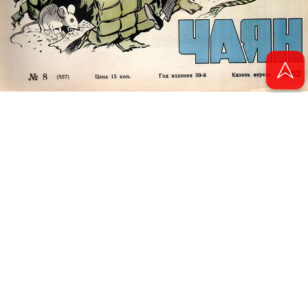
© 2011 - 2026. Электронная версия журнала сатиры и юмора «Чаян». Все
права защищены.
© ТАТМЕДИА. Все материалы, размещенные на сайте, защищены законом.
Перепечатка, воспроизведение и распространение в любом объеме
информации, размещенной на сайте, возможна только с письменного
согласия Филиала АО «ТАТМЕДИА» «Редакция журнала «Чаян»
(«Скорпион»).
При поддержке Республиканского агентства по печати и массовым
коммуникациям «ТАТМЕДИА».
Адрес редакции: 420066 Татарстан, г. Казань ул. Декабристов, д. 2