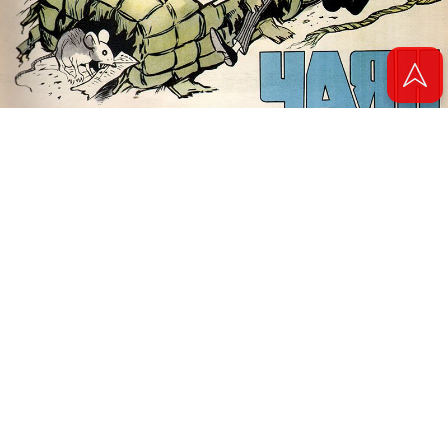
© 2011 - 2026. Электронная версия журнала сатиры и юмора «Чаян». Все
права защищены.
© ТАТМЕДИА. Все материалы, размещенные на сайте, защищены законом.
Перепечатка, воспроизведение и распространение в любом объеме
информации, размещенной на сайте, возможна только с письменного
согласия Филиала АО «ТАТМЕДИА» «Редакция журнала «Чаян»
(«Скорпион»).
При поддержке Республиканского агентства по печати и массовым
коммуникациям «ТАТМЕДИА».