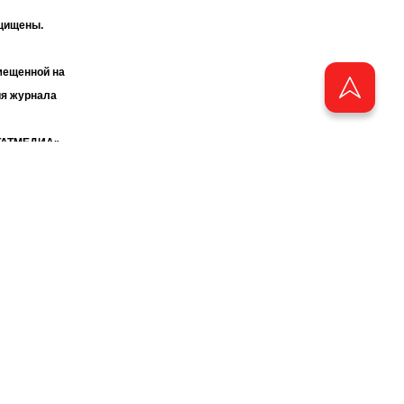
ащищены.
мещенной на
ия журнала
«ТАТМЕДИА».
бства
аузера.