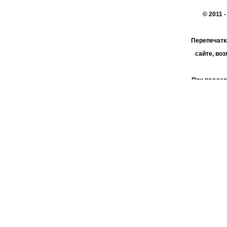
© 2011 
Перепечатк
сайте, во
При поддер
АО 
пользо