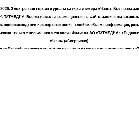
- 2026. Электронная версия журнала сатиры и юмора «Чаян». Все права з
© ТАТМЕДИА. Все материалы, размещенные на сайте, защищены законом.
а, воспроизведение и распространение в любом объеме информации, раз
зможна только с письменного согласия Филиала АО «ТАТМЕДИА» «Редакц
«Чаян» («Скорпион»).
жке Республиканского агентства по печати и массовым коммуникациям 
Адрес редакции: 420066 Татарстан, г. Казань ул. Декабристов, д. 2
Телефон редакции: +7 (843) 222-06-00
E-mail: chayan@bk.ru
Антикоррупционная политика
chayan@bk.ru
Для сообщения о фактах коррупции:
«ТАТМЕДИА» использует «cookie»
для персонализации сервисов и удо
вателей сайтом. Использование «cookie» можно отменить в настройках бр
Политика конфиденциальности
16+