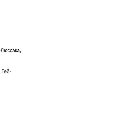
-Люссака,
 Гей-