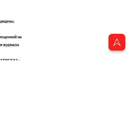
ащищены.
мещенной на
ия журнала
«ТАТМЕДИА».
бства
аузера.