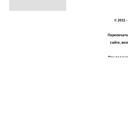
© 2011 
Перепечатк
сайте, во
При поддер
АО 
пользо