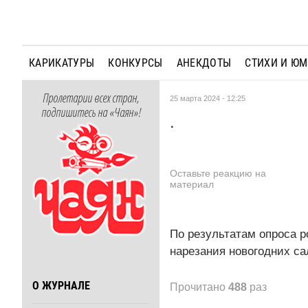
КАРИКАТУРЫ
КОНКУРСЫ
АНЕКДОТЫ
СТИХИ И Ю
Пролетарии всех стран,
25 марта 2024 - 12:25
подпишитесь на «Чаян»!
.
Оставьте реакцию на
материал
По результатам опроса 
нарезания новогодних са
О ЖУРНАЛЕ
Прочитано
488
раз