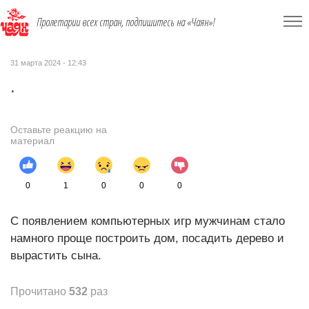
Пролетарии всех стран, подпишитесь на «Чаян»!
31 марта 2024 - 12:43
.
Оставьте реакцию на
материал
0
1
0
0
0
С появлением компьютерных игр мужчинам стало
намного проще построить дом, посадить дерево и
вырастить сына.
Прочитано
532
раз