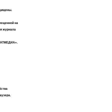
ащищены.
мещенной на
ия журнала
«ТАТМЕДИА».
бства
аузера.