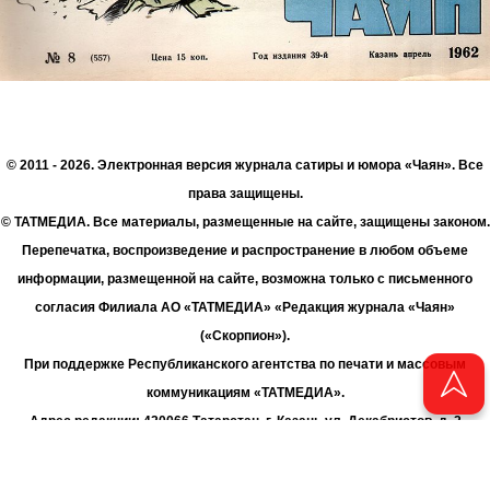
© 2011 - 2026. Электронная версия журнала сатиры и юмора «Чаян». Все
права защищены.
© ТАТМЕДИА. Все материалы, размещенные на сайте, защищены законом.
Перепечатка, воспроизведение и распространение в любом объеме
информации, размещенной на сайте, возможна только с письменного
согласия Филиала АО «ТАТМЕДИА» «Редакция журнала «Чаян»
(«Скорпион»).
При поддержке Республиканского агентства по печати и массовым
коммуникациям «ТАТМЕДИА».
Адрес редакции: 420066 Татарстан, г. Казань ул. Декабристов, д. 2
Телефон редакции: +7 (843) 222-06-00
E-mail: chayan@bk.ru