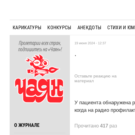
КАРИКАТУРЫ
КОНКУРСЫ
АНЕКДОТЫ
СТИХИ И Ю
Пролетарии всех стран,
19 июня 2024 - 12:37
подпишитесь на «Чаян»!
.
Оставьте реакцию на
материал
У пациента обнаружена р
когда на радио профилак
О ЖУРНАЛЕ
Прочитано
417
раз