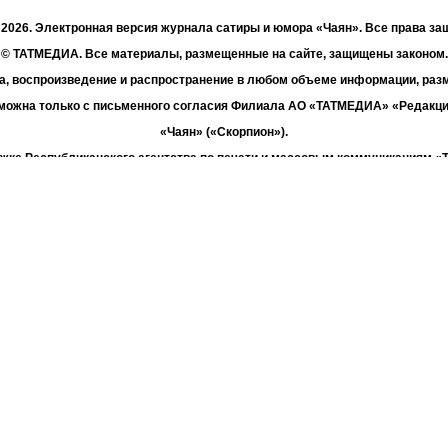
- 2026. Электронная версия журнала сатиры и юмора «Чаян». Все права з
© ТАТМЕДИА. Все материалы, размещенные на сайте, защищены законом.
а, воспроизведение и распространение в любом объеме информации, раз
зможна только с письменного согласия Филиала АО «ТАТМЕДИА» «Редакц
«Чаян» («Скорпион»).
жке Республиканского агентства по печати и массовым коммуникациям 
Адрес редакции: 420066 Татарстан, г. Казань ул. Декабристов, д. 2
Телефон редакции: +7 (843) 222-06-00
E-mail: chayan@bk.ru
Антикоррупционная политика
chayan@bk.ru
Для сообщения о фактах коррупции:
«ТАТМЕДИА» использует «cookie»
для персонализации сервисов и удо
вателей сайтом. Использование «cookie» можно отменить в настройках бр
Политика конфиденциальности
16+