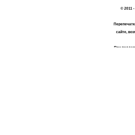
© 2011 
Перепечатк
сайте, во
При поддер
АО 
пользо