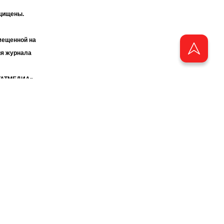
ащищены.
мещенной на
ия журнала
«ТАТМЕДИА».
бства
аузера.