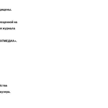
ащищены.
мещенной на
ия журнала
«ТАТМЕДИА».
бства
аузера.