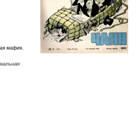
ная мафия.
ыкальная