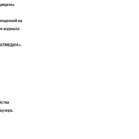
ащищены.
мещенной на
ия журнала
«ТАТМЕДИА».
бства
аузера.