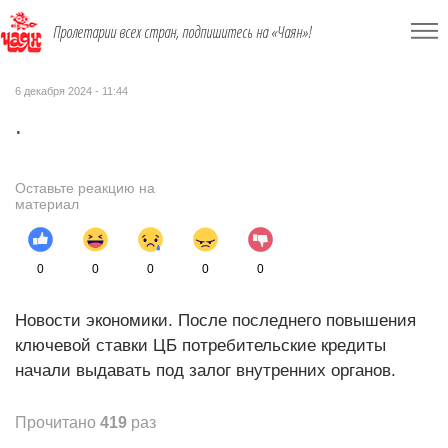
Пролетарии всех стран, подпишитесь на «Чаян»!
6 декабря 2024 - 11:44
.
Оставьте реакцию на
материал
0
0
0
0
0
Новости экономики. После последнего повышения
ключевой ставки ЦБ потребительские кредиты
начали выдавать под залог внутренних органов.
Прочитано
419
раз