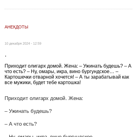
АНЕКДОТЫ
10 декабря 2024 - 12:59
.
Приходит олигарх домой. Жена: – Ужинать будешь? – А
что есть? – Ну, омары, икра, вино бургундское… –
Картошечки отварной хочется! – А ты зарабатывай как
все мужики, будет тебе картошка!
Приходит олигарх домой. Жена:
– Ужинать будешь?
– А что есть?
– Ну, омары, икра, вино бургундское…