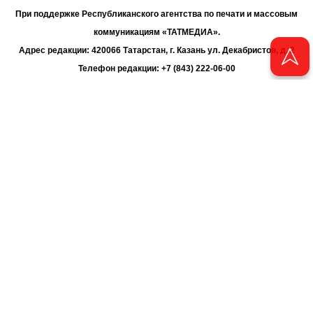
При поддержке Республиканского агентства по печати и массовым
коммуникациям «ТАТМЕДИА».
Адрес редакции: 420066 Татарстан, г. Казань ул. Декабристов, д. 2
Телефон редакции: +7 (843) 222-06-00
E-mail: chayan@bk.ru
Антикоррупционная политика
chayan@bk.ru
Для сообщения о фактах коррупции:
АО «ТАТМЕДИА» использует «cookie»
для персонализации сервисов
и удобства пользователей сайтом. Использование «cookie» можно
отменить в настройках браузера.
Политика конфиденциальности
16+