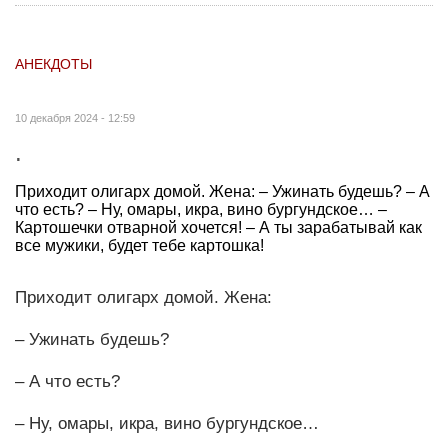
АНЕКДОТЫ
10 декабря 2024 - 12:59
.
Приходит олигарх домой. Жена: – Ужинать будешь? – А
что есть? – Ну, омары, икра, вино бургундское… –
Картошечки отварной хочется! – А ты зарабатывай как
все мужики, будет тебе картошка!
Приходит олигарх домой. Жена:
– Ужинать будешь?
– А что есть?
– Ну, омары, икра, вино бургундское…