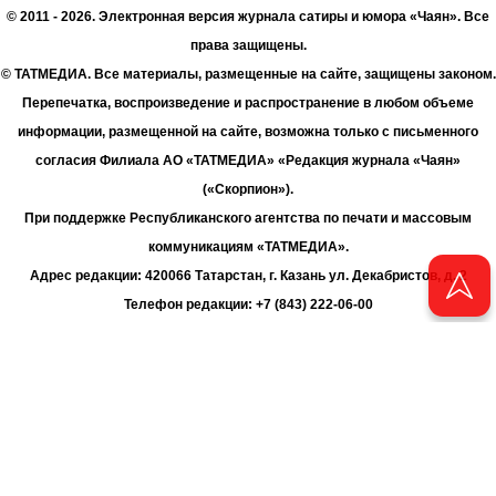
© 2011 - 2026. Электронная версия журнала сатиры и юмора «Чаян». Все
права защищены.
© ТАТМЕДИА. Все материалы, размещенные на сайте, защищены законом.
Перепечатка, воспроизведение и распространение в любом объеме
информации, размещенной на сайте, возможна только с письменного
согласия Филиала АО «ТАТМЕДИА» «Редакция журнала «Чаян»
(«Скорпион»).
При поддержке Республиканского агентства по печати и массовым
коммуникациям «ТАТМЕДИА».
Адрес редакции: 420066 Татарстан, г. Казань ул. Декабристов, д. 2
Телефон редакции: +7 (843) 222-06-00
E-mail: chayan@bk.ru
Антикоррупционная политика
chayan@bk.ru
Для сообщения о фактах коррупции:
АО «ТАТМЕДИА» использует «cookie»
для персонализации сервисов
и удобства пользователей сайтом. Использование «cookie» можно