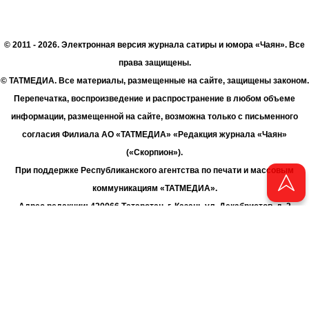
© 2011 - 2026. Электронная версия журнала сатиры и юмора «Чаян». Все
права защищены.
© ТАТМЕДИА. Все материалы, размещенные на сайте, защищены законом.
Перепечатка, воспроизведение и распространение в любом объеме
информации, размещенной на сайте, возможна только с письменного
согласия Филиала АО «ТАТМЕДИА» «Редакция журнала «Чаян»
(«Скорпион»).
При поддержке Республиканского агентства по печати и массовым
коммуникациям «ТАТМЕДИА».
Адрес редакции: 420066 Татарстан, г. Казань ул. Декабристов, д. 2
Телефон редакции: +7 (843) 222-06-00
E-mail: chayan@bk.ru
Антикоррупционная политика
chayan@bk.ru
Для сообщения о фактах коррупции: