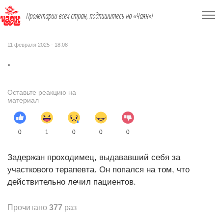
Пролетарии всех стран, подпишитесь на «Чаян»!
11 февраля 2025 - 18:08
.
Оставьте реакцию на
материал
0
1
0
0
0
Задержан проходимец, выдававший себя за
участкового терапевта. Он попался на том, что
действительно лечил пациентов.
Прочитано
377
раз