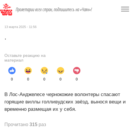
Пролетарии всех стран, подпишитесь на «Чаян»!
13 марта 2025 - 11:56
.
Оставьте реакцию на
материал
0
0
0
0
0
В Лос-Анджелесе чернокожие волонтеры спасают
горящие виллы голливудских звёзд, вынося вещи и
временно размещая их у себя.
Прочитано
315
раз