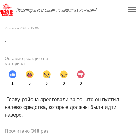
Пролетарии всех стран, подпишитесь на «Чаян»!
23 марта 2025 - 12:05
.
Оставьте реакцию на
материал
1
0
0
0
0
Главу района арестовали за то, что он пустил
налево средства, которые должны были идти
наверх.
Прочитано
348
раз