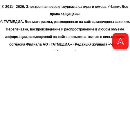
© 2011 - 2026. Электронная версия журнала сатиры и юмора «Чаян». Все
права защищены.
© ТАТМЕДИА. Все материалы, размещенные на сайте, защищены законом.
Перепечатка, воспроизведение и распространение в любом объеме
информации, размещенной на сайте, возможна только с письменного
согласия Филиала АО «ТАТМЕДИА» «Редакция журнала «Чаян»
(«Скорпион»).
При поддержке Республиканского агентства по печати и массовым
коммуникациям «ТАТМЕДИА».
Адрес редакции: 420066 Татарстан, г. Казань ул. Декабристов, д. 2
Телефон редакции: +7 (843) 222-06-00
E-mail: chayan@bk.ru
Антикоррупционная политика
chayan@bk.ru
Для сообщения о фактах коррупции:
АО «ТАТМЕДИА» использует «cookie»
для персонализации сервисов
и удобства пользователей сайтом. Использование «cookie» можно