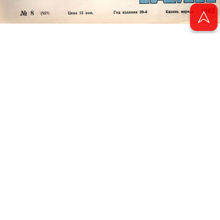
© 2011 - 2026. Электронная версия журнала сатиры и юмора «Чаян». Все
права защищены.
© ТАТМЕДИА. Все материалы, размещенные на сайте, защищены законом.
Перепечатка, воспроизведение и распространение в любом объеме
информации, размещенной на сайте, возможна только с письменного
согласия Филиала АО «ТАТМЕДИА» «Редакция журнала «Чаян»
(«Скорпион»).
При поддержке Республиканского агентства по печати и массовым
коммуникациям «ТАТМЕДИА».
Адрес редакции: 420066 Татарстан, г. Казань ул. Декабристов, д. 2
Телефон редакции: +7 (843) 222-06-00
E-mail: chayan@bk.ru