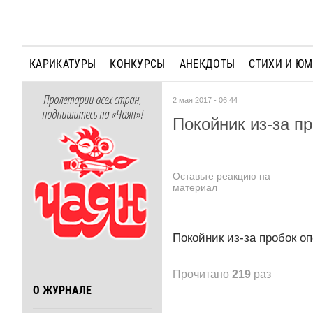
КАРИКАТУРЫ
КОНКУРСЫ
АНЕКДОТЫ
СТИХИ И Ю
Пролетарии всех стран,
2 мая 2017 - 06:44
подпишитесь на «Чаян»!
Покойник из-за п
Оставьте реакцию на
материал
Покойник из-за пробок о
Прочитано
219
раз
О ЖУРНАЛЕ