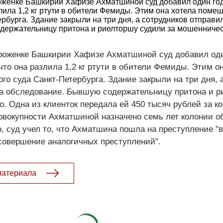
оженке Башкирии Хафизе Ахматшиной суд добавил один го
злила 1,2 кг ртути в обители Фемиды. Этим она хотела поме
рбурга. Здание закрыли на три дня, а сотрудников отправи
ержательницу притона и риелторшу судили за мошенничест
роженке Башкирии Хафизе Ахматшиной суд добавил оди
что она разлила 1,2 кг ртути в обители Фемиды. Этим о
го суда Санкт-Петербурга. Здание закрыли на три дня, 
на обследование. Бывшую содержательницу притона и 
. Одна из клиенток передала ей 450 тысяч рублей за ко
совокупности Ахматшиной назначено семь лет колонии о
, суд учел то, что Ахматшина пошла на преступление "
совершение аналогичных преступлений".
материала