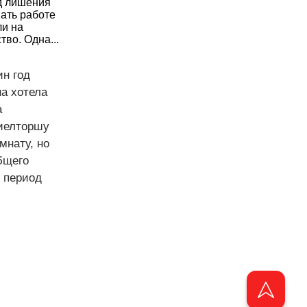
д лишения
шать работе
ли на
во. Одна...
н год
на хотела
а
риелторшу
мнату, но
бщего
в период