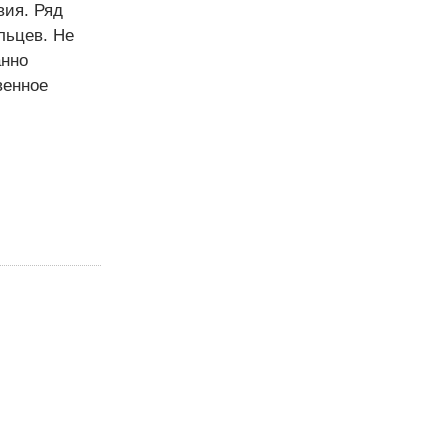
вия. Ряд
льцев. Не
анно
венное