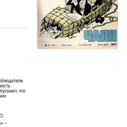
аблюдатели
ность
пускают, что
ких
О.
ы –