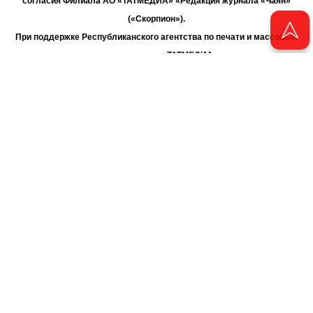
согласия Филиала АО «ТАТМЕДИА» «Редакция журнала «Чаян»
(«Скорпион»).
При поддержке Республиканского агентства по печати и массовым
коммуникациям «ТАТМЕДИА».
Адрес редакции: 420066 Татарстан, г. Казань ул. Декабристов, д. 2
Телефон редакции: +7 (843) 222-06-00
E-mail: chayan@bk.ru
Антикоррупционная политика
chayan@bk.ru
Для сообщения о фактах коррупции:
АО «ТАТМЕДИА» использует «cookie»
для персонализации сервисов
и удобства пользователей сайтом. Использование «cookie» можно
отменить в настройках браузера.
Политика конфиденциальности
16+