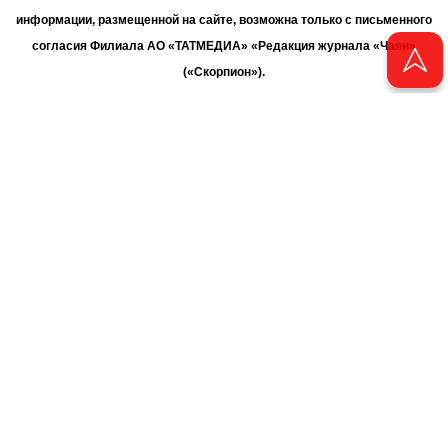
информации, размещенной на сайте, возможна только с письменного
согласия Филиала АО «ТАТМЕДИА» «Редакция журнала «Чаян»
(«Скорпион»).
При поддержке Республиканского агентства по печати и массовым
коммуникациям «ТАТМЕДИА».
Адрес редакции: 420066 Татарстан, г. Казань ул. Декабристов, д. 2
Телефон редакции: +7 (843) 222-06-00
E-mail: chayan@bk.ru
Антикоррупционная политика
chayan@bk.ru
Для сообщения о фактах коррупции:
АО «ТАТМЕДИА» использует «cookie»
для персонализации сервисов
и удобства пользователей сайтом. Использование «cookie» можно
отменить в настройках браузера.
Политика конфиденциальности
16+