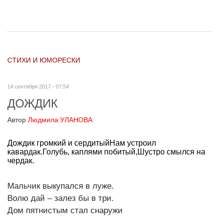
СТИХИ И ЮМОРЕСКИ
14 сентября 2017 - 07:54
ДОЖДИК
Автор
Людмила УЛАНОВА
Дождик громкий и сердитыйНам устроил
кавардак.Голубь, каплями побитый,Шустро смылся на
чердак.
Мальчик выкупался в луже.
Волю дай – залез бы в три.
Дом пятнистым стал снаружи