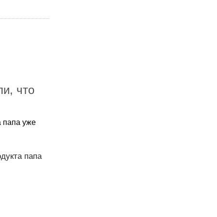
и, что
а папа уже
одукта папа