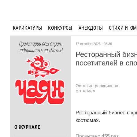
КАРИКАТУРЫ
КОНКУРСЫ
АНЕКДОТЫ
СТИХИ И Ю
Пролетарии всех стран,
17 октября 2023 - 08:36
подпишитесь на «Чаян»!
Ресторанный бизн
посетителей в сп
Оставьте реакцию на
материал
Ресторанный бизнес в кр
костюмах.
О ЖУРНАЛЕ
Прочитано
455
раз