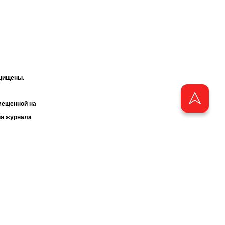
ащищены.
мещенной на
ия журнала
«ТАТМЕДИА».