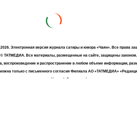
- 2026. Электронная версия журнала сатиры и юмора «Чаян». Все права з
© ТАТМЕДИА. Все материалы, размещенные на сайте, защищены законом.
а, воспроизведение и распространение в любом объеме информации, раз
зможна только с письменного согласия Филиала АО «ТАТМЕДИА» «Редакц
«Чаян» («Скорпион»).
жке Республиканского агентства по печати и массовым коммуникациям 
Адрес редакции: 420066 Татарстан, г. Казань ул. Декабристов, д. 2
Телефон редакции: +7 (843) 222-06-00
E-mail: chayan@bk.ru
Антикоррупционная политика
chayan@bk.ru
Для сообщения о фактах коррупции: