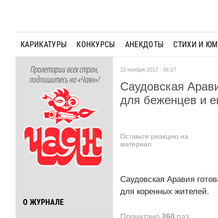
КАРИКАТУРЫ
КОНКУРСЫ
АНЕКДОТЫ
СТИХИ И Ю
Пролетарии всех стран,
22 ноября 2017 - 06:27
подпишитесь на «Чаян»!
Саудовская Арави
для беженцев и е
Оставьте реакцию на
материал
Саудовская Аравия готов
для коренных жителей.
О ЖУРНАЛЕ
Прочитано
260
раз