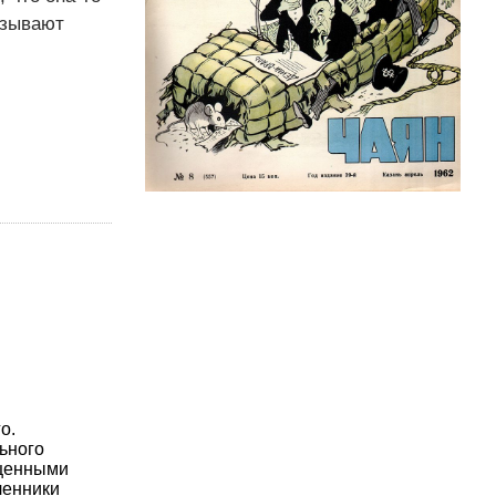
азывают
о.
ьного
ищенными
ленники