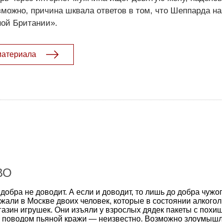
зможно, причина шквала ответов в том, что Шеппарда н
ой Британии».
материала
ВО
добра не доводит. А если и доводит, то лишь до добра чужог
жали в Москве двоих человек, которые в состоянии алкогол
газин игрушек. Они изъяли у взрослых дядек пакеты с пох
о поводом пьяной кражи — неизвестно. Возможно злоумыш