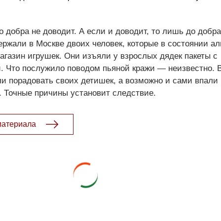
о добра не доводит. А если и доводит, то лишь до добра
ржали в Москве двоих человек, которые в состоянии ал
агазин игрушек. Они изъяли у взрослых дядек пакеты с
 Что послужило поводом пьяной кражи — неизвестно. 
 порадовать своих детишек, а возможно и сами впали 
ь. Точные причины установит следствие.
материала
- 2026. Электронная версия журнала сатиры и юмора «Чаян». Все права з