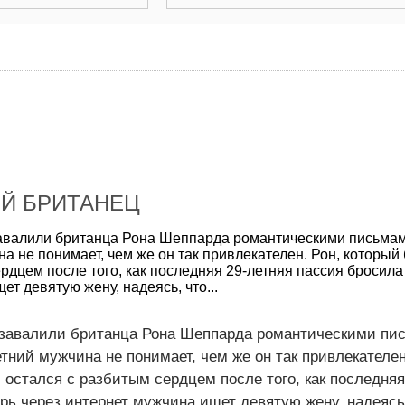
Й БРИТАНЕЦ
авалили британца Рона Шеппарда романтическими письмам
ина не понимает, чем же он так привлекателен. Рон, который
ердцем после того, как последняя 29-летняя пассия бросила
ет девятую жену, надеясь, что...
завалили британца Рона Шеппарда романтическими пи
етний мужчина не понимает, чем же он так привлекателен
, остался с разбитым сердцем после того, как последняя
ерь через интернет мужчина ищет девятую жену, надеясь,