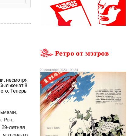
Ретро от мэтров
20 сентября 2023 - 09:34
и, несмотря
 был женат 8
 его. Теперь
сьмами,
. Рон,
 29-летняя
 что она-то