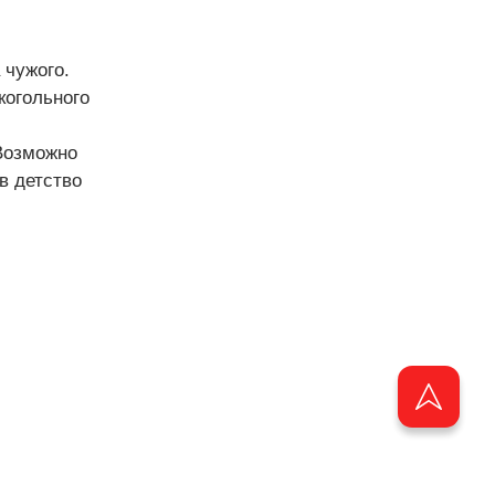
 чужого.
когольного
Возможно
в детство
ащищены.