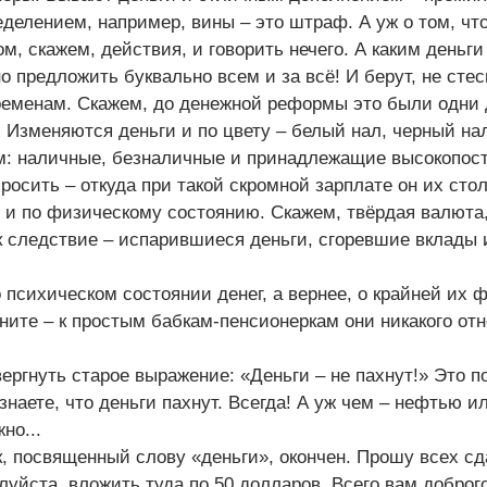
еделением, например, вины – это штраф. А уж о том, чт
м, скажем, действия, и говорить нечего. А каким деньг
о предложить буквально всем и за всё! И берут, не сте
ременам. Скажем, до денежной реформы это были одни 
 Изменяются деньги и по цвету – белый нал, черный нал
ам: наличные, безналичные и принадлежащие высокопос
просить – откуда при такой скромной зарплате он их сто
 и по физическому состоянию. Скажем, твёрдая валюта,
как следствие – испарившиеся деньги, сгоревшие вклады 
 психическом состоянии денег, а вернее, о крайней их 
ите – к простым бабкам-пенсионеркам они никакого от
вергнуть старое выражение: «Деньги – не пахнут!» Это п
знаете, что деньги пахнут. Всегда! А уж чем – нефтью и
но...
, посвященный слову «деньги», окончен. Прошу всех сд
луйста, вложить туда по 50 долларов. Всего вам доброг