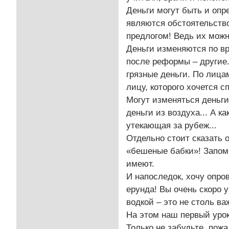
Деньги могут быть и опр
являются обстоятельство
предлогом! Ведь их можн
Деньги изменяются по в
после реформы – другие.
грязные деньги. По лиц
лицу, которого хочется с
Могут изменяться деньги
деньги из воздуха... А 
утекающая за рубеж...
Отдельно стоит сказать о
«бешеные бабки»! Запомн
имеют.
И напоследок, хочу опро
ерунда! Вы очень скоро у
водкой – это не столь важ
На этом наш первый урок
Только не забудьте, пожа