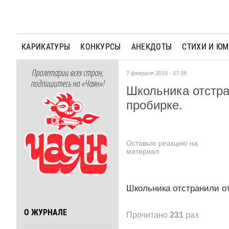
КАРИКАТУРЫ
КОНКУРСЫ
АНЕКДОТЫ
СТИХИ И Ю
Пролетарии всех стран,
7 февраля 2018 - 07:38
подпишитесь на «Чаян»!
Школьника отстра
пробирке.
Оставьте реакцию на
материал
Школьника отстранили от
О ЖУРНАЛЕ
Прочитано
231
раз