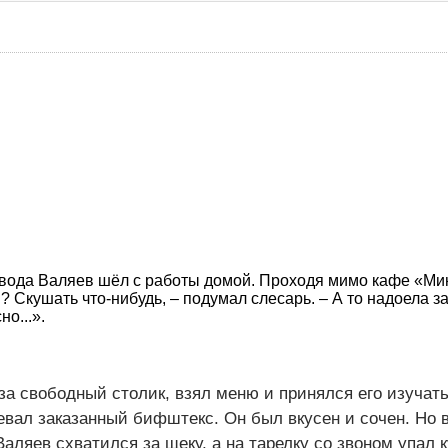
вода Валяев шёл с работы домой. Проходя мимо кафе «Мин
? Скушать что-нибудь, – подумал слесарь. – А то надоела з
но...».
 за свободный столик, взял меню и принялся его изучат
евал заказанный бифштекс. Он был вкусен и сочен. Но в
аляев схватился за щеку, а на тарелку со звоном упал 