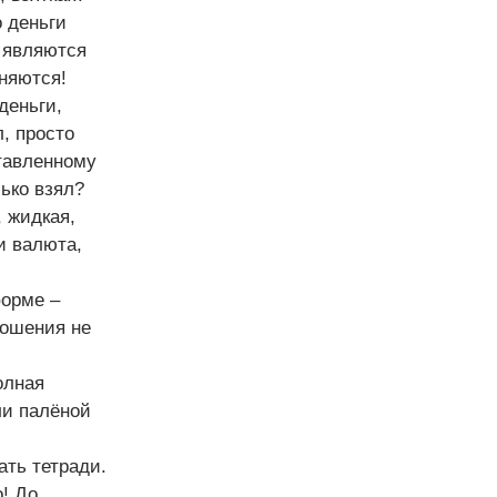
о деньги
и являются
сняются!
деньги,
, просто
тавленному
лько взял?
 жидкая,
и валюта,
форме –
ношения не
олная
ли палёной
ать тетради.
о! До