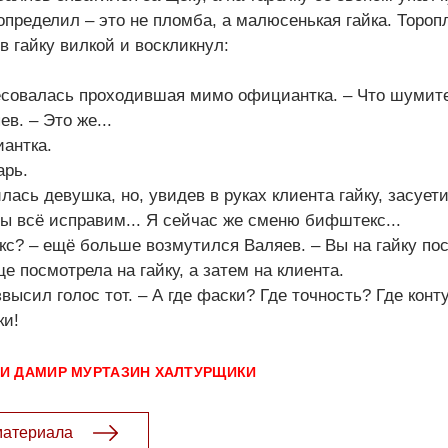
определил – это не пломба, а малюсенькая гайка. Тороп
в гайку вилкой и воскликнул:
ресовалась проходившая мимо официантка. – Что шумит
ев. – Это же...
иантка.
арь.
лась девушка, но, увидев в руках клиента гайку, засуети
ы всё исправим... Я сейчас же сменю бифштекс...
с? – ещё больше возмутился Валяев. – Вы на гайку по
посмотрела на гайку, а затем на клиента.
звысил голос тот. – А где фаски? Где точность? Где конт
ки!
КИ
ДАМИР МУРТАЗИН
ХАЛТУРЩИКИ
материала