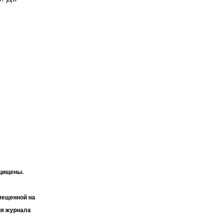
ащищены.
мещенной на
ия журнала