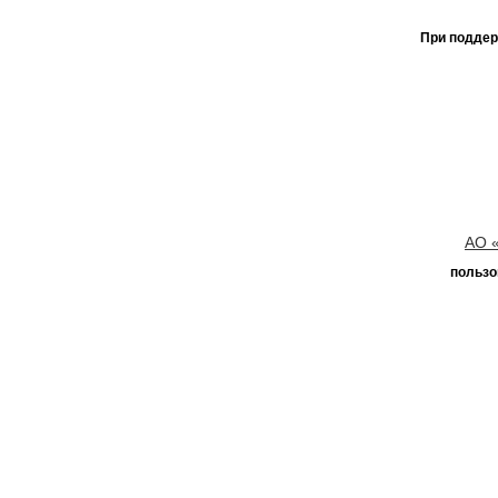
При поддер
АО 
пользо