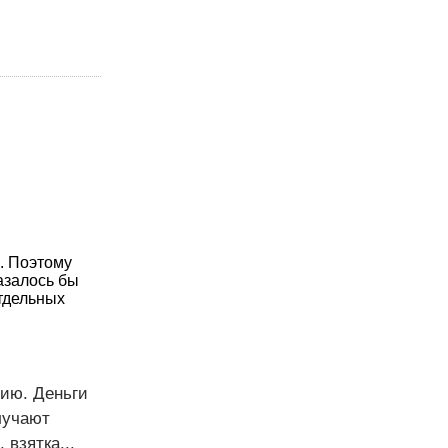
. Поэтому
азалось бы
отдельных
нию. Деньги
лучают
взятка...