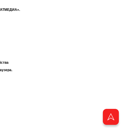
«ТАТМЕДИА».
бства
аузера.