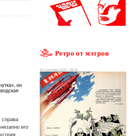
Ретро от мэтров
20 сентября 2023 - 09:34
утка», он
аводская
ь справа
незапно его
кусочек