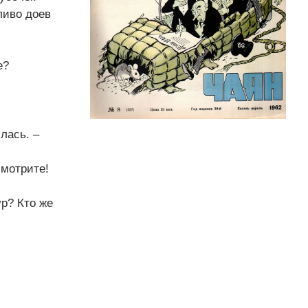
ливо доев
е?
лась. –
смотрите!
ур? Кто же