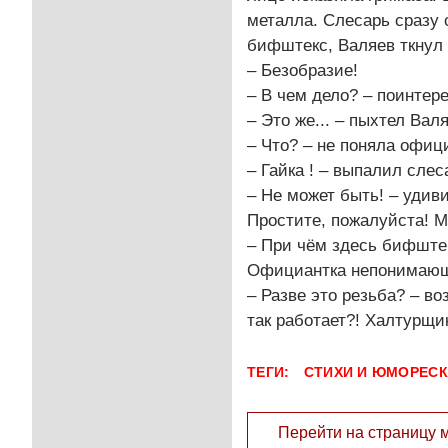
металла. Слесарь сразу 
бифштекс, Валяев ткнул 
– Безобразие!
– В чем дело? – поинте
– Это же... – пыхтел Валя
– Что? – не поняла офиц
– Гайка ! – выпалил слес
– Не может быть! – удиви
Простите, пожалуйста! М
– При чём здесь бифштек
Официантка непонимающе 
– Разве это резьба? – во
так работает?! Халтурщи
ТЕГИ:
СТИХИ И ЮМОРЕС
Перейти на страницу 