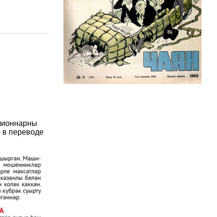
илионнарны
) в переводе