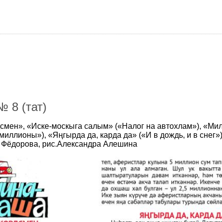
 8 (тат)
смен», «Иске-москыга салым» («Налог на автохлам»), «М
иллионы»), «Яңгырда да, карда да» («И в дождь, и в снег»
ра Фёдорова, рис.Александра Алешина