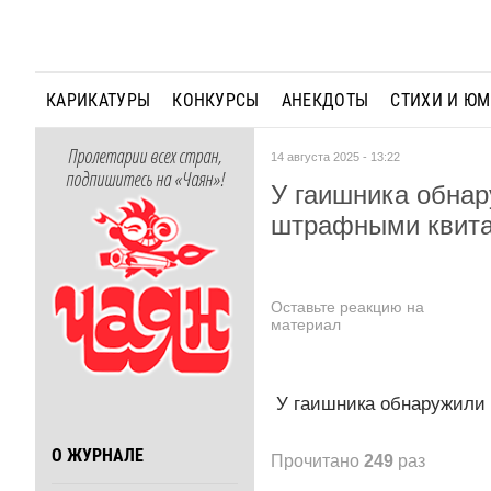
КАРИКАТУРЫ
КОНКУРСЫ
АНЕКДОТЫ
СТИХИ И Ю
Пролетарии всех стран,
14 августа 2025 - 13:22
подпишитесь на «Чаян»!
У гаишника обнар
штрафными квита
Оставьте реакцию на
материал
У гаишника обнаружили 
О ЖУРНАЛЕ
Прочитано
249
раз