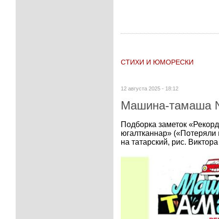
СТИХИ И ЮМОРЕСКИ
12 августа 2025 - 18:12
Машина-тамаша №
Подборка заметок «Рекорд
югалтканнар» («Потеряли м
на татарский, рис. Викто