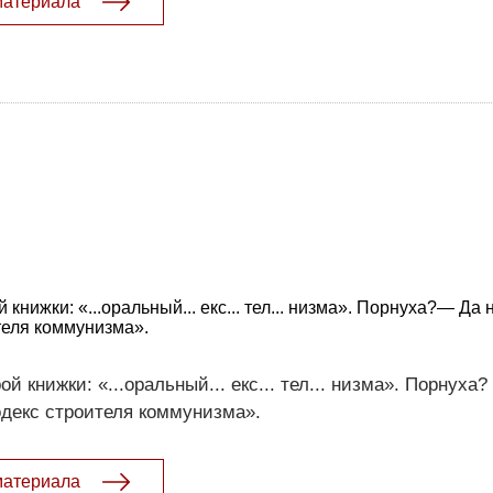
материала
нижки: «...оральный... екс... тел... низма». Порнуха?— Да н
теля коммунизма».
 книжки: «...оральный... екс... тел... низма». Порнуха?
одекс строителя коммунизма».
материала