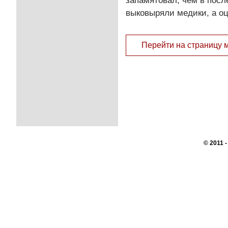
запамятовал, чем в посл
выковыряли медики, а оц
Перейти на страницу 
© 2011 
Перепечатк
сайте, во
При поддер