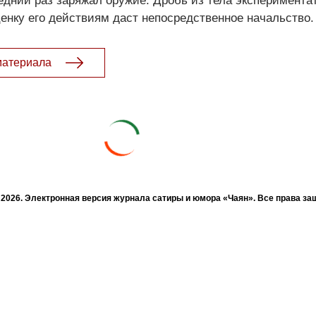
едний раз заряжал оружие. Дробь из тела эксперимента
енку его действиям даст непосредственное начальство.
материала
- 2026. Электронная версия журнала сатиры и юмора «Чаян». Все права з
© ТАТМЕДИА. Все материалы, размещенные на сайте, защищены законом.
а, воспроизведение и распространение в любом объеме информации, раз
зможна только с письменного согласия Филиала АО «ТАТМЕДИА» «Редакц
«Чаян» («Скорпион»).
жке Республиканского агентства по печати и массовым коммуникациям 
Адрес редакции: 420066 Татарстан, г. Казань ул. Декабристов, д. 2