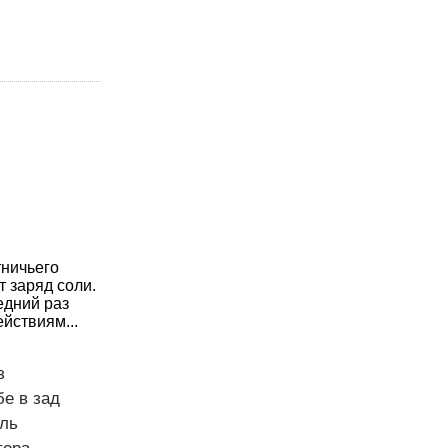
тничьего
т заряд соли.
едний раз
йствиям...
з
бе в зад
ель