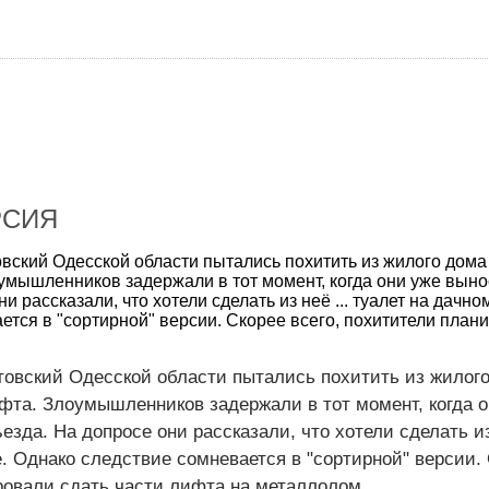
РСИЯ
овский Одесской области пытались похитить из жилого дома
умышленников задержали в тот момент, когда они уже выно
и рассказали, что хотели сделать из неё ... туалет на дачно
тся в "сортирной" версии. Скорее всего, похитители плани
товский Одесской области пытались похитить из жилог
фта. Злоумышленников задержали в тот момент, когда 
зда. На допросе они рассказали, что хотели сделать из 
е. Однако следствие сомневается в "сортирной" версии.
ровали сдать части лифта на металлолом.