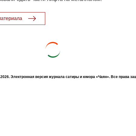
материала
- 2026. Электронная версия журнала сатиры и юмора «Чаян». Все права з
© ТАТМЕДИА. Все материалы, размещенные на сайте, защищены законом.
а, воспроизведение и распространение в любом объеме информации, раз
зможна только с письменного согласия Филиала АО «ТАТМЕДИА» «Редакц
«Чаян» («Скорпион»).
жке Республиканского агентства по печати и массовым коммуникациям 
Адрес редакции: 420066 Татарстан, г. Казань ул. Декабристов, д. 2
Телефон редакции: +7 (843) 222-06-00