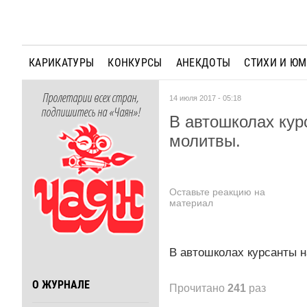
КАРИКАТУРЫ
КОНКУРСЫ
АНЕКДОТЫ
СТИХИ И Ю
Пролетарии всех стран,
14 июля 2017 - 05:18
подпишитесь на «Чаян»!
В автошколах кур
молитвы.
Оставьте реакцию на
материал
В автошколах курсанты 
О ЖУРНАЛЕ
Прочитано
241
раз