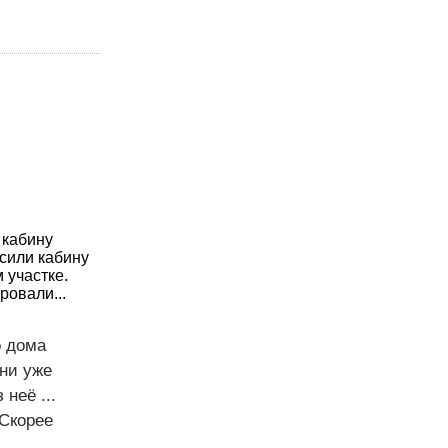
 кабину
сили кабину
м участке.
ровали...
о дома
они уже
неё ...
 Скорее