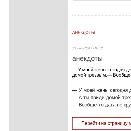
АНЕКДОТЫ
13 июля 2017 - 07:32
анекдоты
— У моей жены сегодня де
домой трезвым.— Вообще-то
— У моей жены сегодня д
— А ты приди домой тре
— Вообще-то дата не круг
Перейти на страницу 