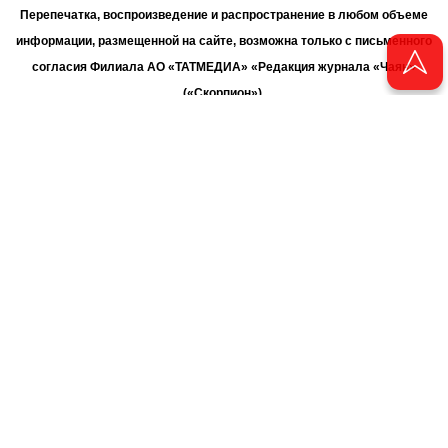
Перепечатка, воспроизведение и распространение в любом объеме
информации, размещенной на сайте, возможна только с письменного
согласия Филиала АО «ТАТМЕДИА» «Редакция журнала «Чаян»
(«Скорпион»).
При поддержке Республиканского агентства по печати и массовым
коммуникациям «ТАТМЕДИА».
Адрес редакции: 420066 Татарстан, г. Казань ул. Декабристов, д. 2
Телефон редакции: +7 (843) 222-06-00
E-mail: chayan@bk.ru
Антикоррупционная политика
chayan@bk.ru
Для сообщения о фактах коррупции:
АО «ТАТМЕДИА» использует «cookie»
для персонализации сервисов
и удобства пользователей сайтом. Использование «cookie» можно
отменить в настройках браузера.
Политика конфиденциальности