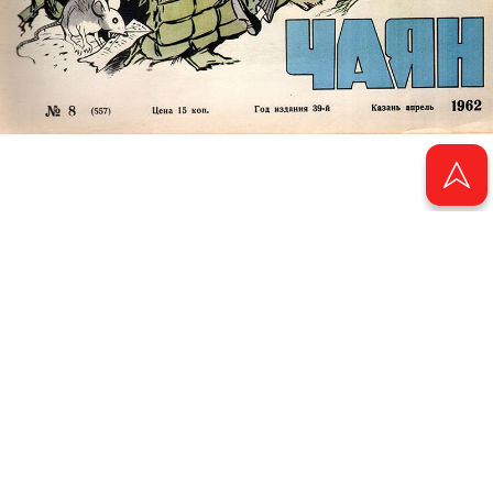
© 2011 - 2026. Электронная версия журнала сатиры и юмора «Чаян». Все
права защищены.
© ТАТМЕДИА. Все материалы, размещенные на сайте, защищены законом.
Перепечатка, воспроизведение и распространение в любом объеме
информации, размещенной на сайте, возможна только с письменного
согласия Филиала АО «ТАТМЕДИА» «Редакция журнала «Чаян»
(«Скорпион»).
При поддержке Республиканского агентства по печати и массовым
коммуникациям «ТАТМЕДИА».
Адрес редакции: 420066 Татарстан, г. Казань ул. Декабристов, д. 2