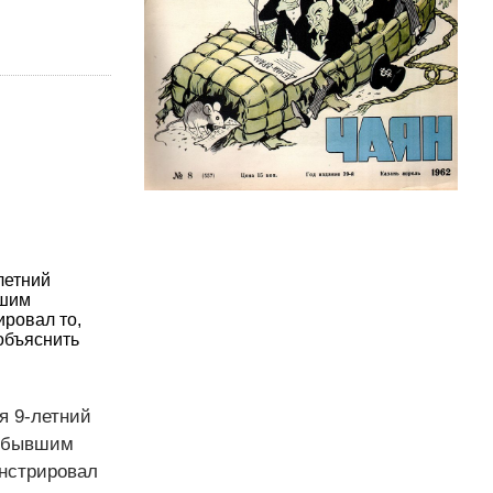
летний
вшим
ировал то,
объяснить
я 9-летний
рибывшим
онстрировал