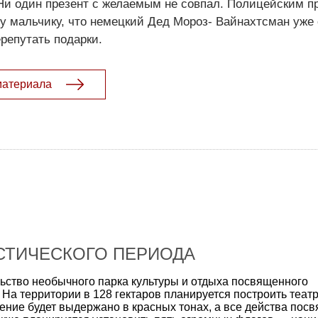
. Ни один презент с желаемым не совпал. Полицейским 
у мальчику, что немецкий Дед Мороз- Вайнахтсман уже
ерепутать подарки.
материала
СТИЧЕСКОГО ПЕРИОДА
льство необычного парка культуры и отдыха посвященного
На территории в 128 гектаров планируется построить театр,
ние будет выдержано в красных тонах, а все действа пос