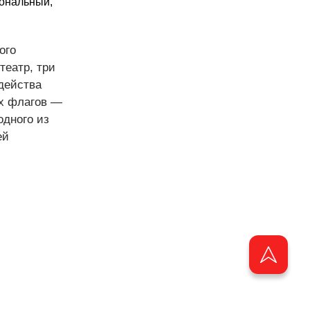
иональный,
ого
театр, три
 действа
ых флагов —
одного из
ей