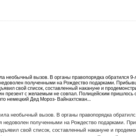
а необычный вызов. В органы правопорядка обратился 9-
я недоволен полученными на Рождество подарками. Прибы
ъявил свой список, составленный накануне и продемонстр
один презент с желаемым не совпал. Полицейским пришлось 
что немецкий Дед Мороз- Вайнахтсман...
ила необычный вызов. В органы правопорядка обратилс
ся недоволен полученными на Рождество подарками. П
едъявил свой список, составленный накануне и продем