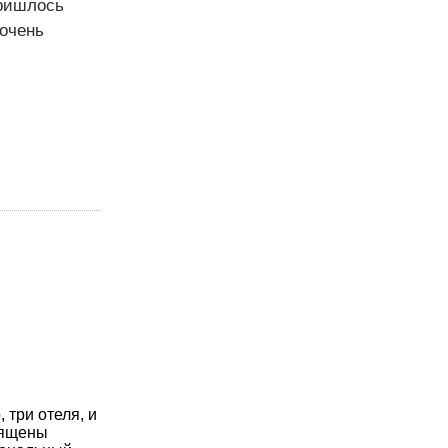
пришлось
 очень
 три отеля, и
вящены