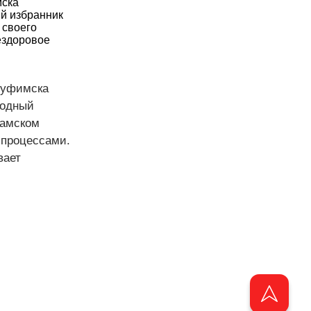
мска
й избранник
 своего
ездоровое
оуфимска
родный
дамском
 процессами.
вает