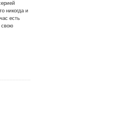
серией
то никогда и
час есть
т свою