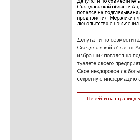
Депутат и по совместител
Свердловской области Анд
попался на подглядывании
предприятия, Мерзликин 
любопытство он объяснил т
Депутат и по совместит
Свердловской области А
избранник попался на п
туалете своего предпри
Свое нездоровое любопыт
секретную информацию о
Перейти на страницу 