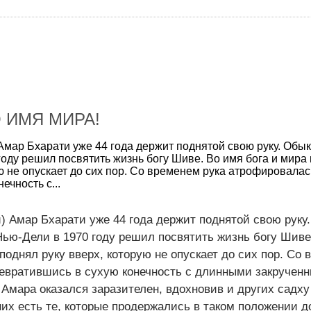
О ИМЯ МИРА!
 Амар Бхарати уже 44 года держит поднятой свою руку. Об
году решил посвятить жизнь богу Шиве. Во имя бога и мира
ю не опускает до сих пор. Со временем рука атрофировалас
ечность с...
) Амар Бхарати уже 44 года держит поднятой свою руку.
ью-Дели в 1970 году решил посвятить жизнь богу Шиве
поднял руку вверх, которую не опускает до сих пор. Со
ревратившись в сухую конечность с длинными закручен
 Амара оказался заразителен, вдохновив и других садху
их есть те, которые продержались в таком положении до