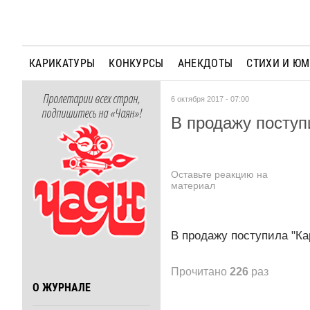
КАРИКАТУРЫ
КОНКУРСЫ
АНЕКДОТЫ
СТИХИ И Ю
Пролетарии всех стран,
6 октября 2017 - 07:00
подпишитесь на «Чаян»!
В продажу поступ
Оставьте реакцию на
материал
В продажу поступила "Ка
Прочитано
226
раз
О ЖУРНАЛЕ