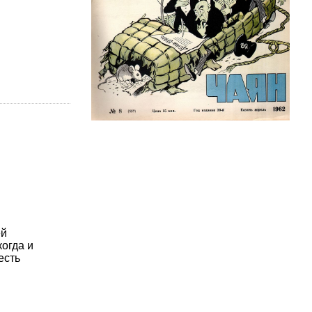
ей
огда и
есть