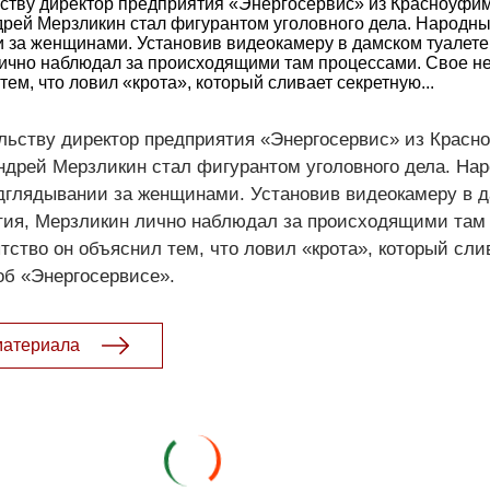
ьству директор предприятия «Энергосервис» из Красноуфи
рей Мерзликин стал фигурантом уголовного дела. Народны
 за женщинами. Установив видеокамеру в дамском туалете
лично наблюдал за происходящими там процессами. Свое н
ем, что ловил «крота», который сливает секретную...
ельству директор предприятия «Энергосервис» из Красн
ндрей Мерзликин стал фигурантом уголовного дела. На
одглядывании за женщинами. Установив видеокамеру в 
ятия, Мерзликин лично наблюдал за происходящими там
ство он объяснил тем, что ловил «крота», который сли
б «Энергосервисе».
материала