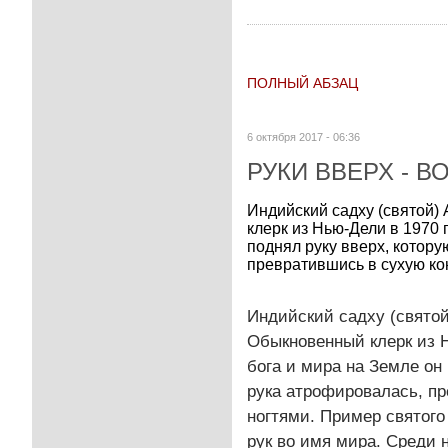
ПОЛНЫЙ АБЗАЦ
6 октября 2017 - 06:36
РУКИ ВВЕРХ - В
Индийский садху (святой)
клерк из Нью-Дели в 1970 
поднял руку вверх, котору
превратившись в сухую кон
Индийский садху (святой
Обыкновенный клерк из Н
бога и мира на Земле он 
рука атрофировалась, п
ногтями. Пример святого
рук во имя мира. Среди н