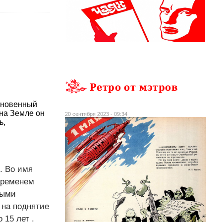
Ретро от мэтров
ыкновенный
 на Земле он
20 сентября 2023 - 09:34
ь,
. Во имя
 временем
ными
 на поднятие
 15 лет .