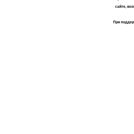
сайте, во
При поддер
АО 
пользо