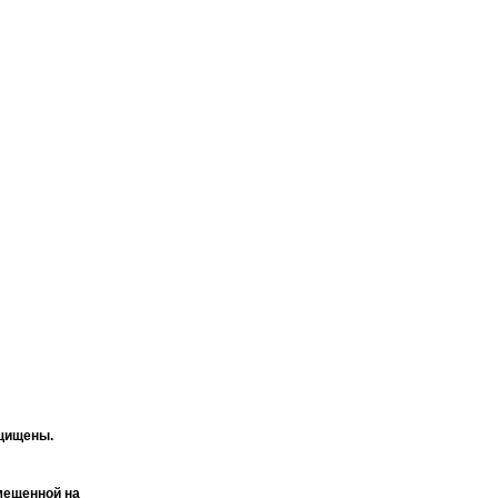
ащищены.
мещенной на