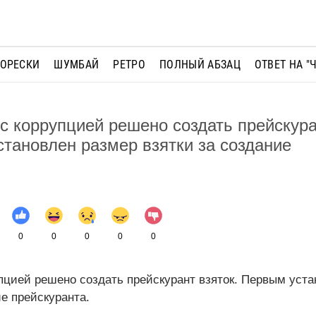
МОРЕСКИ
ШУМБАЙ
РЕТРО
ПОЛНЫЙ АБЗАЦ
ОТВЕТ НА "
с коррупцией решено создать прейскур
становлен размер взятки за создание
0
0
0
0
0
пцией решено создать прейскурант взяток. Первым уст
ие прейскуранта.