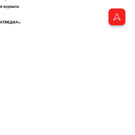
ия журнала
«ТАТМЕДИА».
бства
аузера.