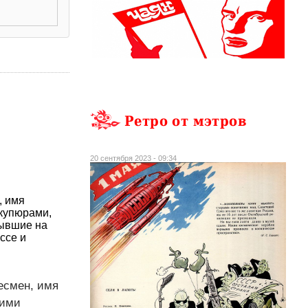
Ретро от мэтров
20 сентября 2023 - 09:34
, имя
 купюрами,
бывшие на
ссе и
есмен, имя
кими