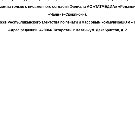
зможна только с письменного согласия Филиала АО «ТАТМЕДИА» «Редакц
«Чаян» («Скорпион»).
жке Республиканского агентства по печати и массовым коммуникациям 
Адрес редакции: 420066 Татарстан, г. Казань ул. Декабристов, д. 2
Телефон редакции: +7 (843) 222-06-00
E-mail: chayan@bk.ru
Антикоррупционная политика
chayan@bk.ru
Для сообщения о фактах коррупции:
«ТАТМЕДИА» использует «cookie»
для персонализации сервисов и удо
вателей сайтом. Использование «cookie» можно отменить в настройках бр
Политика конфиденциальности
16+