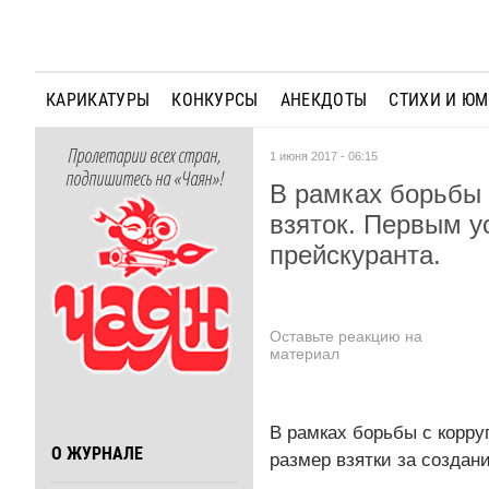
КАРИКАТУРЫ
КОНКУРСЫ
АНЕКДОТЫ
СТИХИ И Ю
Пролетарии всех стран,
1 июня 2017 - 06:15
подпишитесь на «Чаян»!
В рамках борьбы 
взяток. Первым у
прейскуранта.
Оставьте реакцию на
материал
В рамках борьбы с корру
О ЖУРНАЛЕ
размер взятки за создан