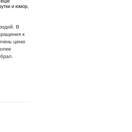
Лёше"
утки и юмор,
родий. В
бращения к
очень ценю
более
ыбрал.