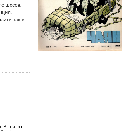
по шоссе.
нция,
айти так и
 В связи с