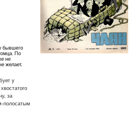
 у бывшего
томца. По
же не
е желает.
бует у
 хвостатого
у, за
ым-полосатым