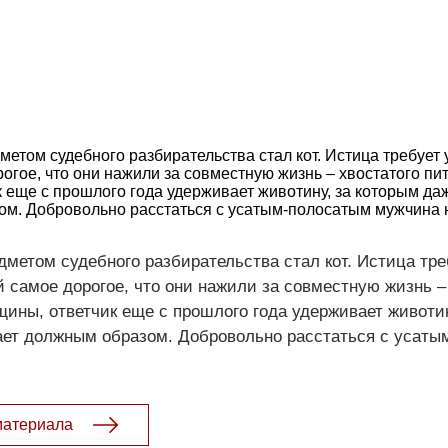
етом судебного разбирательства стал кот. Истица требует
огое, что они нажили за совместную жизнь – хвостатого пи
 еще с прошлого года удерживает животину, за которым да
м. Добровольно расстаться с усатым-полосатым мужчина н
метом судебного разбирательства стал кот. Истица тре
 самое дорогое, что они нажили за совместную жизнь –
ины, ответчик еще с прошлого года удерживает животин
ает должным образом. Добровольно расстаться с усат
материала