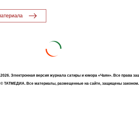
материала
- 2026. Электронная версия журнала сатиры и юмора «Чаян». Все права з
© ТАТМЕДИА. Все материалы, размещенные на сайте, защищены законом.
а, воспроизведение и распространение в любом объеме информации, раз
зможна только с письменного согласия Филиала АО «ТАТМЕДИА» «Редакц
«Чаян» («Скорпион»).
жке Республиканского агентства по печати и массовым коммуникациям 
Адрес редакции: 420066 Татарстан, г. Казань ул. Декабристов, д. 2
Телефон редакции: +7 (843) 222-06-00