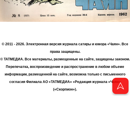
© 2011 - 2026. Электронная версия журнала сатиры и юмора «Чаян». Все
права защищены.
© ТАТМЕДИА. Все материалы, размещенные на сайте, защищены законом.
Перепечатка, воспроизведение и распространение в любом объеме
информации, размещенной на сайте, возможна только с письменного
согласия Филиала АО «ТАТМЕДИА» «Редакция журнала «Чаян»
(«Скорпион»).
При поддержке Республиканского агентства по печати и массовым
коммуникациям «ТАТМЕДИА».
Адрес редакции: 420066 Татарстан, г. Казань ул. Декабристов, д. 2
Телефон редакции: +7 (843) 222-06-00
E-mail: chayan@bk.ru