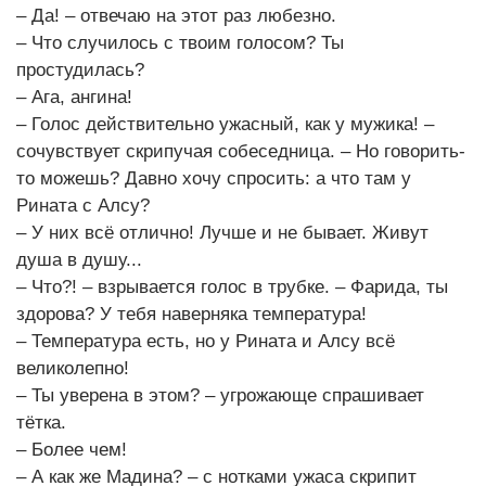
– Да! – отвечаю на этот раз любезно.
– Что случилось с твоим голосом? Ты
простудилась?
– Ага, ангина!
– Голос действительно ужасный, как у мужика! –
сочувствует скрипучая собеседница. – Но говорить-
то можешь? Давно хочу спросить: а что там у
Рината с Алсу?
– У них всё отлично! Лучше и не бывает. Живут
душа в душу...
– Что?! – взрывается голос в трубке. – Фарида, ты
здорова? У тебя наверняка температура!
– Температура есть, но у Рината и Алсу всё
великолепно!
– Ты уверена в этом? – угрожающе спрашивает
тётка.
– Более чем!
– А как же Мадина? – с нотками ужаса скрипит