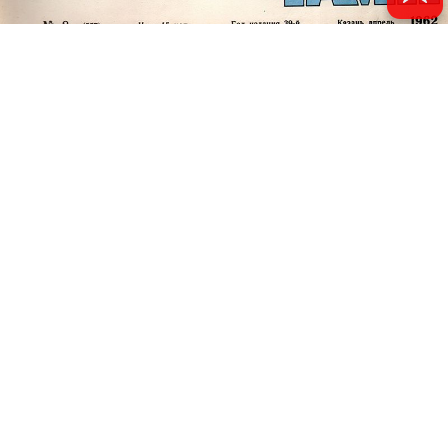
© 2011 - 2026. Электронная версия журнала сатиры и юмора «Чаян». Все
права защищены.
© ТАТМЕДИА. Все материалы, размещенные на сайте, защищены законом.
Перепечатка, воспроизведение и распространение в любом объеме
информации, размещенной на сайте, возможна только с письменного
согласия Филиала АО «ТАТМЕДИА» «Редакция журнала «Чаян»
(«Скорпион»).
При поддержке Республиканского агентства по печати и массовым
коммуникациям «ТАТМЕДИА».
Адрес редакции: 420066 Татарстан, г. Казань ул. Декабристов, д. 2
Телефон редакции: +7 (843) 222-06-00
E-mail: chayan@bk.ru