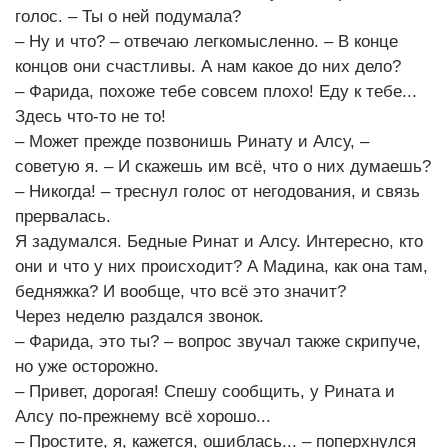
голос. – Ты о ней подумала?
– Ну и что? – отвечаю легкомысленно. – В конце
концов они счастливы. А нам какое до них дело?
– Фарида, похоже тебе совсем плохо! Еду к тебе...
Здесь что-то не то!
– Может прежде позвонишь Ринату и Алсу, –
советую я. – И скажешь им всё, что о них думаешь?
– Никогда! – треснул голос от негодования, и связь
прервалась.
Я задумался. Бедные Ринат и Алсу. Интересно, кто
они и что у них происходит? А Мадина, как она там,
бедняжка? И вообще, что всё это значит?
Через неделю раздался звонок.
– Фарида, это ты? – вопрос звучал также скрипуче,
но уже осторожно.
– Привет, дорогая! Спешу сообщить, у Рината и
Алсу по-прежнему всё хорошо...
– Простите, я, кажется, ошиблась... – поперхнулся