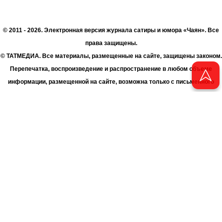
© 2011 - 2026. Электронная версия журнала сатиры и юмора «Чаян». Все
права защищены.
© ТАТМЕДИА. Все материалы, размещенные на сайте, защищены законом.
Перепечатка, воспроизведение и распространение в любом объеме
информации, размещенной на сайте, возможна только с письменного
согласия Филиала АО «ТАТМЕДИА» «Редакция журнала «Чаян»
(«Скорпион»).
При поддержке Республиканского агентства по печати и массовым
коммуникациям «ТАТМЕДИА».
Адрес редакции: 420066 Татарстан, г. Казань ул. Декабристов, д. 2
Телефон редакции: +7 (843) 222-06-00
E-mail: chayan@bk.ru
Антикоррупционная политика
chayan@bk.ru
Для сообщения о фактах коррупции: