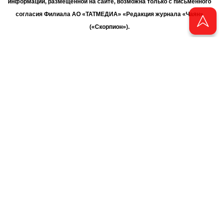
информации, размещенной на сайте, возможна только с письменного
согласия Филиала АО «ТАТМЕДИА» «Редакция журнала «Чаян»
(«Скорпион»).
При поддержке Республиканского агентства по печати и массовым
коммуникациям «ТАТМЕДИА».
Адрес редакции: 420066 Татарстан, г. Казань ул. Декабристов, д. 2
Телефон редакции: +7 (843) 222-06-00
E-mail: chayan@bk.ru
Антикоррупционная политика
chayan@bk.ru
Для сообщения о фактах коррупции:
АО «ТАТМЕДИА» использует «cookie»
для персонализации сервисов
и удобства пользователей сайтом. Использование «cookie» можно
отменить в настройках браузера.
Политика конфиденциальности
16+