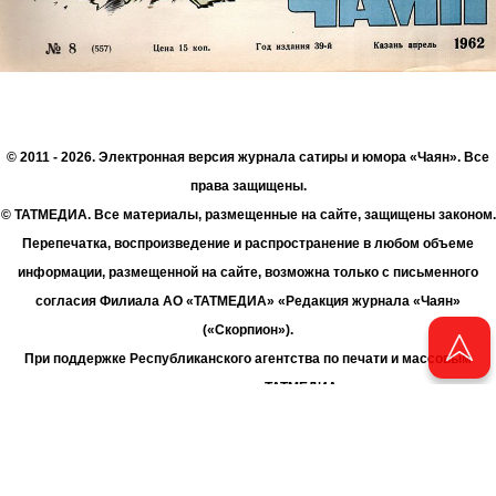
© 2011 - 2026. Электронная версия журнала сатиры и юмора «Чаян». Все
права защищены.
© ТАТМЕДИА. Все материалы, размещенные на сайте, защищены законом.
Перепечатка, воспроизведение и распространение в любом объеме
информации, размещенной на сайте, возможна только с письменного
согласия Филиала АО «ТАТМЕДИА» «Редакция журнала «Чаян»
(«Скорпион»).
При поддержке Республиканского агентства по печати и массовым
коммуникациям «ТАТМЕДИА».
Адрес редакции: 420066 Татарстан, г. Казань ул. Декабристов, д. 2
Телефон редакции: +7 (843) 222-06-00
E-mail: chayan@bk.ru