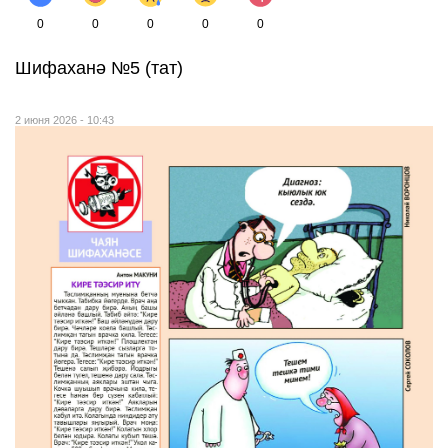
0
0
0
0
0
Шифаханә №5 (тат)
2 июня 2026 - 10:43