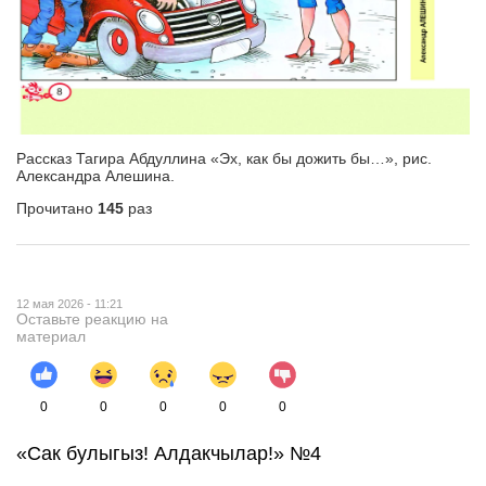
Рассказ Тагира Абдуллина «Эх, как бы дожить бы…», рис.
Александра Алешина.
Прочитано
145
раз
12 мая 2026 - 11:21
Оставьте реакцию на
материал
0
0
0
0
0
«Сак булыгыз! Алдакчылар!» №4