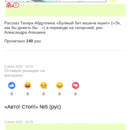
Рассказ Тагира Абдуллина «Булмый бит кешечә яшәп» («Эх,
как бы дожить бы…») в переводе на татарский, рис.
Александра Алешина
Прочитано
140
раз
2 июня 2026 - 10:25
Оставьте реакцию на
материал
0
0
0
0
0
«Авто! Стоп!» №5 (рус)
2 июня 2026 - 10:25