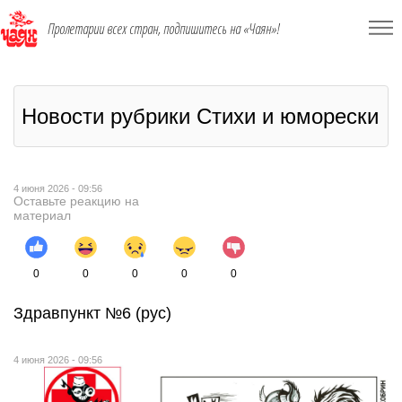
Пролетарии всех стран, подпишитесь на «Чаян»!
Новости рубрики Стихи и юморески
4 июня 2026 - 09:56
Оставьте реакцию на
материал
0
0
0
0
0
Здравпункт №6 (рус)
4 июня 2026 - 09:56