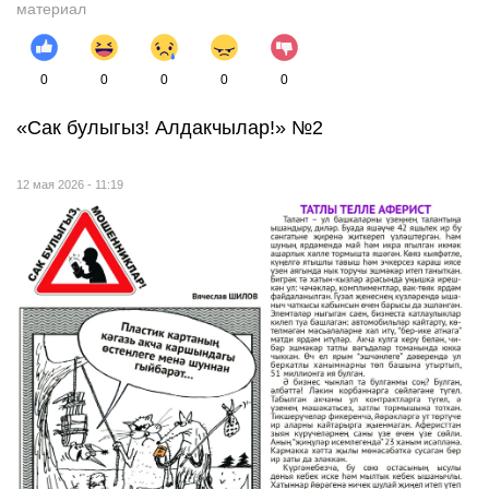
материал
0
0
0
0
0
«Сак булыгыз! Алдакчылар!» №2
12 мая 2026 - 11:19