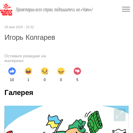
Пролетарии всех стран, подпишитесь на «Чаян»!
28 мая 2024 - 15:32
Игорь Колгарев
Оставьте реакцию на
материал
10
1
0
0
5
Галерея