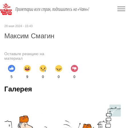
Пролетарии всех стран, подпишитесь на «Чаян»!
28 мая 2024 - 15:43
Максим Смагин
Оставьте реакцию на
материал
5
9
0
0
0
Галерея